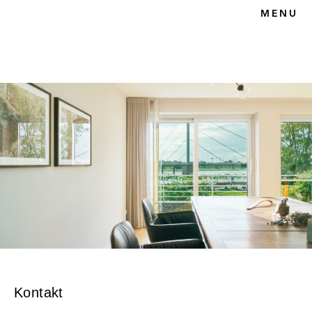
HOME
MENU
UNSERE KANZLEI
ANWÄLTIN
TEAM
KARRIERE
RECHTSGEBIETE
KUNSTRECHT
ERBRECHT &
NACHLASSPFLEGSCH
AFT
KONTAKT
Kontakt