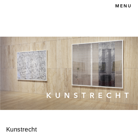
HOME
MENU
UNSERE KANZLEI
ANWÄLTIN
TEAM
KARRIERE
RECHTSGEBIETE
KUNSTRECHT
ERBRECHT &
NACHLASSPFLEGSCH
AFT
KONTAKT
KUNSTRECHT
Kunstrecht